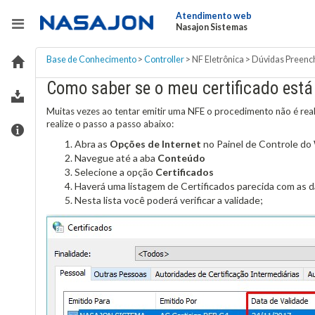
Atendimento web
Nasajon Sistemas
Base de Conhecimento
>
Controller
>
NF Eletrônica
>
Dúvidas Preenc
Como saber se o meu certificado está
Muitas vezes ao tentar emitir uma NFE o procedimento não é real
realize o passo a passo abaixo:
Abra as
Opções de Internet
no Painel de Controle d
Navegue até a aba
Conteúdo
Selecione a opção
Certificados
Haverá uma listagem de Certificados parecida com as 
Nesta lista você poderá verificar a validade;