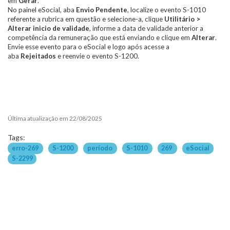
em
Gerar
.
No painel eSocial, aba
Envio Pendente
, localize o evento S-1010
referente a rubrica em questão e selecione-a, clique
Utilitário >
Alterar inicio de validade
, informe a data de validade anterior a
competência da remuneração que está enviando e clique em
Alterar
.
Envie esse evento para o eSocial e logo após acesse a
aba
Rejeitados
e reenvie o evento S-1200.
Última atualização em 22/08/2025
Tags:
erro-269
S-1200
período
S-1010
269
eSocial
S-2299