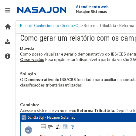
Atendimento web
Nasajon Sistemas
Base de Conhecimento
>
Scritta SQL
>
Reforma Tributária
>
Reforma T
Como gerar um relatório com os cam
Dúvida
Como posso visualizar e gerar o demonstrativo do IBS/CBS dentr
Observação:
Essa opção estará disponível a partir da versão
25
Solução
O
Demonstrativo do IBS/CBS
foi criado para auxiliar na consu
classificações tributárias utilizadas.
Caminho:
Acesse o sistema e vá no menu:
Reforma Tributária.
Depois sel