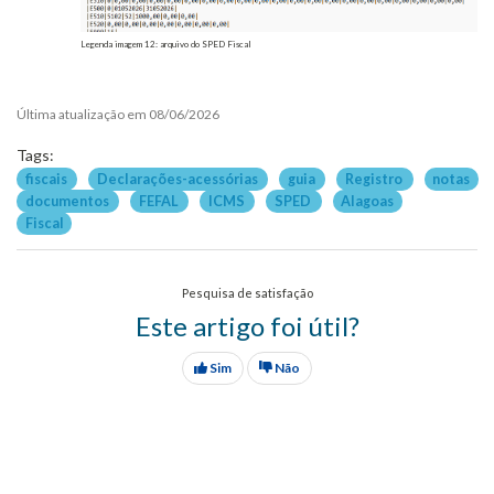
Legenda imagem 12: arquivo do SPED Fiscal
Última atualização em 08/06/2026
Tags:
fiscais
Declarações-acessórias
guia
Registro
notas
documentos
FEFAL
ICMS
SPED
Alagoas
Fiscal
Pesquisa de satisfação
Este artigo foi útil?
Sim
Não