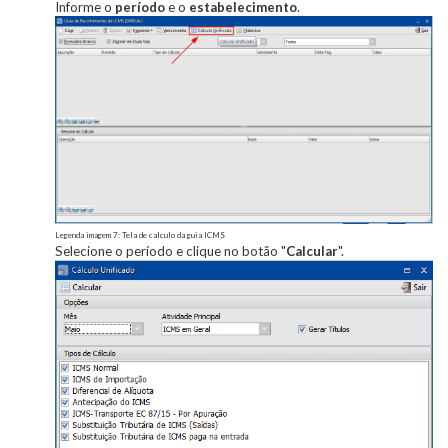
Informe o
período
e o
estabelecimento
.
Legenda imagem 7: Tela de calculo da guia ICMS
Selecione o período e clique no botão "
Calcular
".