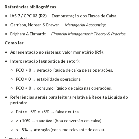
Referências bibliográficas
IAS 7 / CPC 03 (R2)
— Demonstração dos Fluxos de Caixa.
Garrison, Noreen & Brewer —
Managerial Accounting
.
Brigham & Ehrhardt —
Financial Management: Theory & Practice
.
Como ler
Apresentação no sistema:
valor monetário (R$)
.
Interpretação (agnóstica de setor):
FCO > 0
→ geração líquida de caixa pelas operações.
FCO ≈ 0
→ estabilidade operacional.
FCO < 0
→ consumo líquido de caixa nas operações.
Referências gerais para leitura relativa à Receita Líquida do
período:
Entre −5% e +5%
→ faixa
neutra
.
> +10%
→
saudável
(boa conversão em caixa).
< −5%
→
atenção
(consumo relevante de caixa).
Como calcular