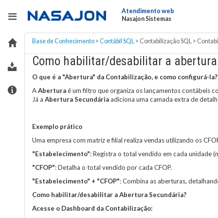
Atendimento web
Nasajon Sistemas
Base de Conhecimento
>
Contábil SQL
>
Contabilização SQL
>
Contabi
Como habilitar/desabilitar a abertur
O que é a "Abertura" da Contabilização, e como configurá-la?
A
Abertura
é um filtro que organiza os lançamentos contábeis 
Já a
Abertura Secundária
adiciona uma camada extra de detalh
Exemplo prático
Uma empresa com matriz e filial realiza vendas utilizando os CF
"Estabelecimento"
: Registra o total vendido em cada unidade (mat
"CFOP"
: Detalha o total vendido por cada CFOP.
"Estabelecimento" + "CFOP"
: Combina as aberturas, detalhan
Como habilitar/desabilitar a Abertura Secundária?
Acesse o Dashboard da Contabilização: