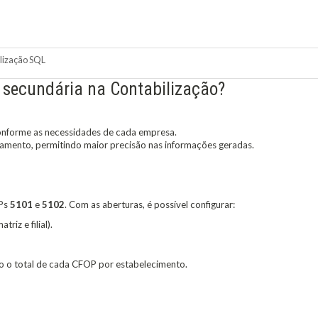
lização SQL
a secundária na Contabilização?
conforme as necessidades de cada empresa.
amento, permitindo maior precisão nas informações geradas.
OPs
5101
e
5102
. Com as aberturas, é possível configurar:
riz e filial).
do o total de cada CFOP por estabelecimento.