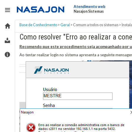
Atendimento web
Nasajon Sistemas
Base de Conhecimento
>
Geral
>
Comum a todos os sistemas
>
Instal
Como resolver "Erro ao realizar a co
Recomendo que este procedimento seja acompanhado por um 
Ao tentar realizar login no sistema apresenta a seguinte mensage