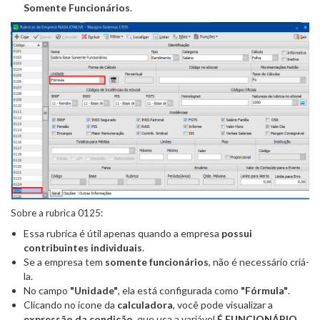
Somente Funcionários
.
Sobre a rubrica 0125:
Essa rubrica é útil apenas quando a empresa
possui
contribuintes individuais
.
Se a empresa tem
somente funcionários
, não é necessário criá-
la.
No campo
"Unidade"
, ela está configurada como
"Fórmula"
.
Clicando no ícone da
calculadora
, você pode visualizar a
expressão da condição
, que usa a variável
É FUNCIONÁRIO
.