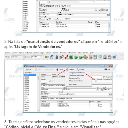
2. Na tela de
"manutenção de vendedores"
clique em
"relatórios"
e
após
"Listagem de Vendedores."
3. Ta tela de filtro selecione os vendedores inicias e finais nas opções
"
Código inicial e Código Final."
e clique em
"Visualizar,".