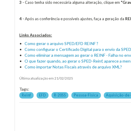
3 -
Caso tenha sido necessária alguma alteração, clique em
"Grav
4 -
Após as conferência e possíveis ajustes, faça a geração da
RE
Links Associados:
Como gerar o arquivo SPED/EFD REINF ?
Como configurar o Certificado Digital para o envio da SPED
Como eliminar a mensagem ao gerar o REINF - Falha no en
O que fazer quando, ao gerar o SPED-Reinf, aparece a mens
Como importar Notas Fiscais através de arquivo XML?
Última atualização em 21/02/2025
Tags:
Reinf
EFD
R-2055
Pessoa-Física
Aquisição-de