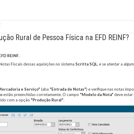
F
ução Rural de Pessoa Física na EFD REINF?
EFD REINF
.
Notas Fiscais dessas aquisições no sistema
Scritta SQL
,
e se atentar a algu
ercadoria e Serviço"
(aba
"Entrada de Notas"
) e
verifique nas notas imp
ão
estão preenchidas corretamente. O campo
"Modelo da Nota"
deve estar
hido com a opção
"Produção Rural"
.