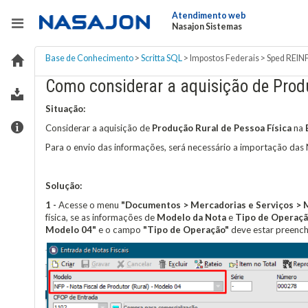
Atendimento web
Nasajon Sistemas
Base de Conhecimento
>
Scritta SQL
>
Impostos Federais
>
Sped REIN
Como considerar a aquisição de Prod
Situação:
Considerar a aquisição de
Produção Rural de Pessoa Física
na
Para o envio das informações, será necessário
a importação das 
Solução:
1 -
Acesse o menu
"Documentos > Mercadorias e Serviços > M
física, se as informações de
Modelo da Nota
e
Tipo de Operaç
Modelo 04"
e o campo
"Tipo de Operação"
deve estar preenc