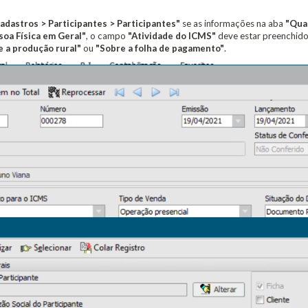
adastros > Participantes > Participantes"
se as informações na aba
"Qual
oa Física em Geral"
, o campo
"Atividade do ICMS"
deve estar preenchid
 a produção rural"
ou
"Sobre a folha de pagamento"
.