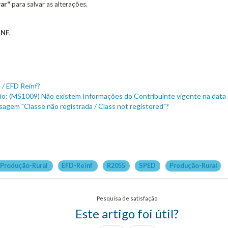
ar"
para salvar as alterações.
INF
.
 / EFD Reinf?
vio: (MS1009) Não existem Informações do Contribuinte vigente na data
agem "Classe não registrada / Class not registered"?
-Produção-Rural
EFD-Reinf
R2055
SPED
Produção-Rural
Pesquisa de satisfação
Este artigo foi útil?