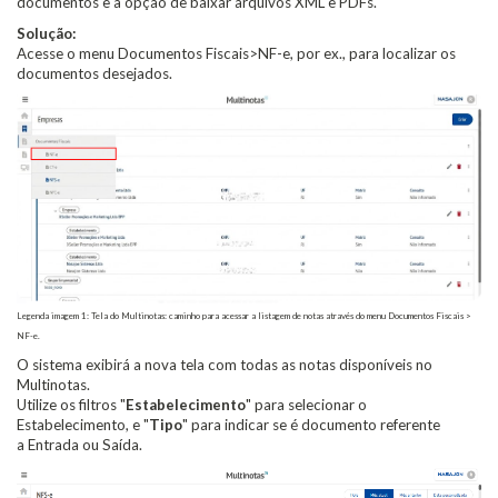
documentos e a opção de baixar arquivos XML e PDFs.
Solução:
Acesse o menu Documentos Fiscais>NF-e, por ex., para localizar os
documentos desejados.
Legenda imagem 1: Tela do Multinotas: caminho para acessar a listagem de notas através do menu Documentos Fiscais >
NF-e.
O sistema exibirá a nova tela com todas as notas disponíveis no
Multinotas.
Utilize os filtros "
Estabelecimento
" para selecionar o
Estabelecimento, e "
Tipo
" para indicar se é documento referente
a Entrada ou Saída.