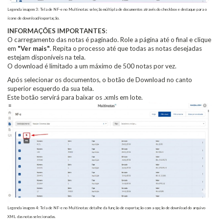
Legenda imagem 3: Tela de NF-e no Multinotas: seleção múltipla de documentos através do checkbox e destaque para o
ícone de download/exportação.
INFORMAÇÕES IMPORTANTES
:
O carregamento das notas é paginado. Role a página até o final e clique
em
"Ver mais"
. Repita o processo até que todas as notas desejadas
estejam disponíveis na tela.
O download é limitado a um máximo de 500 notas por vez.
Após selecionar os documentos, o botão de Download no canto
superior esquerdo da sua tela.
Este botão servirá para baixar os .xmls em lote.
Legenda imagem 4: Tela de NF-e no Multinotas: detalhe da função de exportação com a opção de download do arquivo
XML das notas selecionadas.