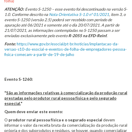
folha)
ATENÇÃO:
Evento S-1250 – esse evento foi descontinuado na versão S-
1.0. Conforme descrito na
Nota Orientativa S-1.0 nº 01/2021
, item 3, o
evento S-1250 (versão 2.5) poderá ser recebido com período de
apuração até 06/2021 e somente até o dia 20/07/2021. A partir de
21/07/2021, as informações contempladas no S-1250 passam a ser
enviadas exclusivamente pelo evento
R-2055 na EFD-Reinf.
Fonte:
https://www.gov.br/esocial/pt-br/noticias/implantacao-da-
versao-s10-do-esocial-e-eventos-de-folha-de-empregadores-pessoa-
fisica-comecam-a-partir-de-19-de-julho
Evento S-1260:
"
São as informações relativas à comercialização da produção rural
prestadas pelo produtor rural pessoa física e pelo segurado
especial.
"
Quem deve enviar este evento:
O
produtor rural pessoa física e o segurado especial
devem
informar o valor da receita bruta da comercialização da produção rural
própria e dos subprodutos e resíduos, se houver, quando comercializar