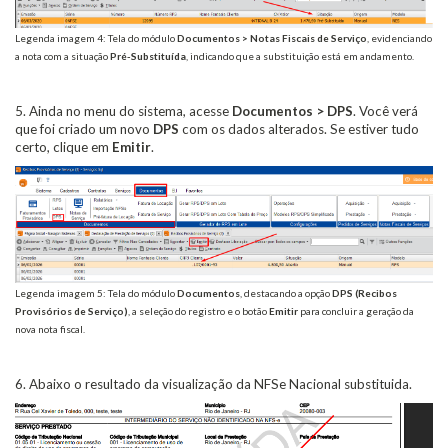
Legenda imagem 4: Tela do módulo
Documentos > Notas Fiscais de Serviço
, evidenciando
a nota com a situação
Pré-Substituída
, indicando que a substituição está em andamento.
5. Ainda no menu do sistema, acesse
Documentos > DPS
. Você verá
que foi criado um novo
DPS
com os dados alterados. Se estiver tudo
certo, clique em
Emitir
.
Legenda imagem 5: Tela do módulo
Documentos
, destacando a opção
DPS (Recibos
Provisórios de Serviço)
, a seleção do registro e o botão
Emitir
para concluir a geração da
nova nota fiscal.
6. Abaixo o resultado da visualização da NFSe Nacional substituida.